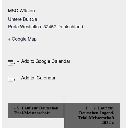
MSC Wüsten
Untere Bult 3a
Porta Westfalica
,
32457
Deutschland
+ Google Map
Add to Google Calendar
Add to iCalendar
Event
«
5. Lauf zur Deutschen
1. + 2. Lauf zur
Navigation
Trial-Meisterschaft
Deutschen Jugend-
Trial-Meisterschaft
2022
»