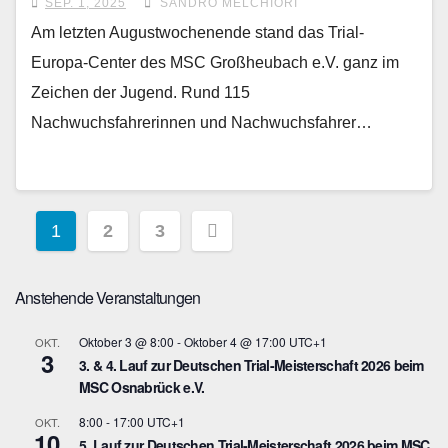
SEP. 1, 2025
SANDRO MELCHIORI
Am letzten Augustwochenende stand das Trial-
Europa-Center des MSC Großheubach e.V. ganz im
Zeichen der Jugend. Rund 115
Nachwuchsfahrerinnen und Nachwuchsfahrer…
Seitennummerierung
1
2
3
der
Anstehende Veranstaltungen
Beiträge
Oktober 3 @ 8:00
-
Oktober 4 @ 17:00
UTC+1
OKT.
3
3. & 4. Lauf zur Deutschen Trial-Meisterschaft 2026 beim
MSC Osnabrück e.V.
8:00
-
17:00
UTC+1
OKT.
10
5. Lauf zur Deutschen Trial-Meisterschaft 2026 beim MSC