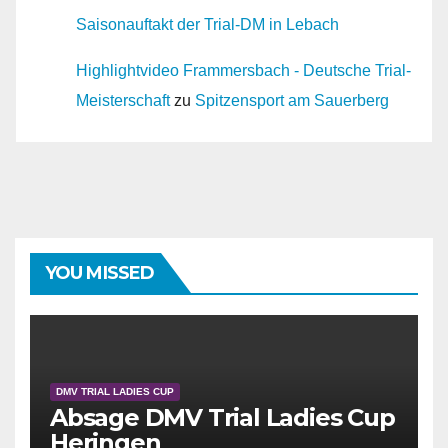
Saisonauftakt der Trial-DM in Lebach
Highlightvideo Frammersbach - Deutsche Trial-
Meisterschaft
zu
Spitzensport am Sauerberg
YOU MISSED
DMV TRIAL LADIES CUP
Absage DMV Trial Ladies Cup
Heringen