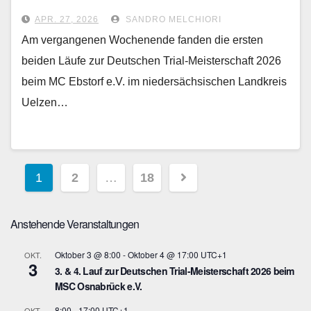
APR. 27, 2026
SANDRO MELCHIORI
Am vergangenen Wochenende fanden die ersten
beiden Läufe zur Deutschen Trial-Meisterschaft 2026
beim MC Ebstorf e.V. im niedersächsischen Landkreis
Uelzen…
Seitennummerierung
1
2
…
18
der
Anstehende Veranstaltungen
Beiträge
Oktober 3 @ 8:00
-
Oktober 4 @ 17:00
UTC+1
OKT.
3
3. & 4. Lauf zur Deutschen Trial-Meisterschaft 2026 beim
MSC Osnabrück e.V.
8:00
-
17:00
UTC+1
OKT.