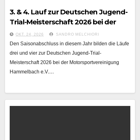
3. & 4. Lauf zur Deutschen Jugend-
Trial-Meisterschaft 2026 bei der
MSVg Hammelbach e.V.
OKT. 24, 2026
SANDRO MELCHIORI
Den Saisonabschluss in diesem Jahr bilden die Läufe
drei und vier zur Deutschen Jugend-Trial-
Meisterschaft 2026 bei der Motorsportvereinigung
Hammelbach e.V.…