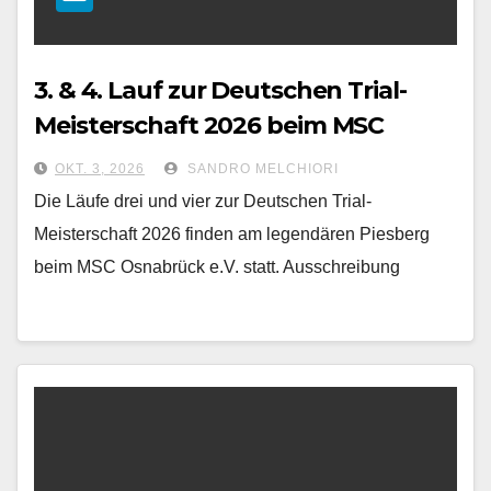
3. & 4. Lauf zur Deutschen Trial-
Meisterschaft 2026 beim MSC
Osnabrück e.V.
OKT. 3, 2026
SANDRO MELCHIORI
Die Läufe drei und vier zur Deutschen Trial-
Meisterschaft 2026 finden am legendären Piesberg
beim MSC Osnabrück e.V. statt. Ausschreibung