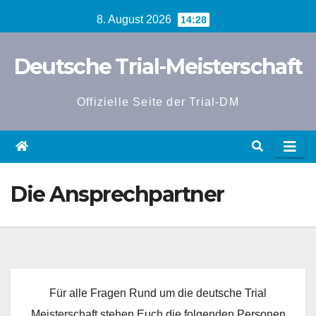
Zum
8. August 2026
14:28
Inhalt
springen
Deutsche Trial-Meisterschaft
Offizielle Seite der Trial-DM
Die Ansprechpartner
Für alle Fragen Rund um die deutsche Trial
Meisterschaft stehen Euch die folgenden Personen