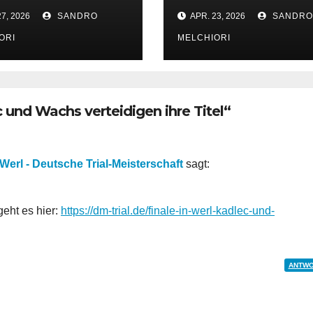
orf e.V.
kommenden
7, 2026
SANDRO
APR. 23, 2026
SANDRO
Wochenende
ORI
MELCHIORI
c und Wachs verteidigen ihre Titel“
Werl - Deutsche Trial-Meisterschaft
sagt:
eht es hier:
https://dm-trial.de/finale-in-werl-kadlec-und-
ANTW