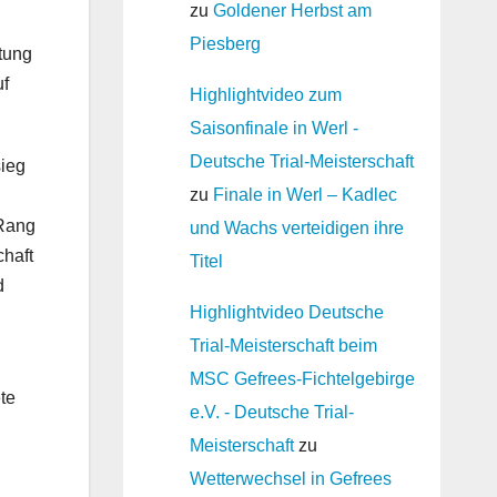
zu
Goldener Herbst am
Piesberg
tung
uf
Highlightvideo zum
Saisonfinale in Werl -
Deutsche Trial-Meisterschaft
sieg
zu
Finale in Werl – Kadlec
 Rang
und Wachs verteidigen ihre
haft
Titel
d
Highlightvideo Deutsche
Trial-Meisterschaft beim
MSC Gefrees-Fichtelgebirge
te
e.V. - Deutsche Trial-
Meisterschaft
zu
Wetterwechsel in Gefrees