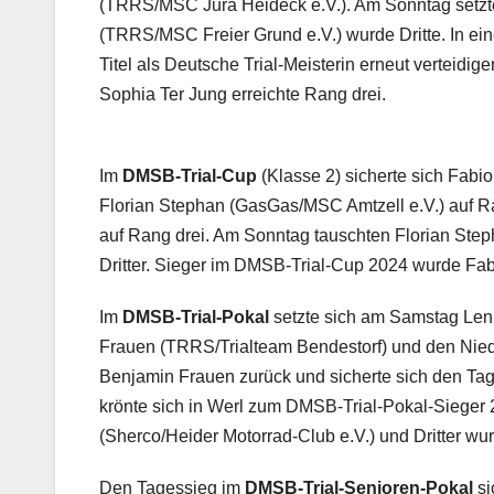
(TRRS/MSC Jura Heideck e.V.). Am Sonntag setzt
(TRRS/MSC Freier Grund e.V.) wurde Dritte. In ei
Titel als Deutsche Trial-Meisterin erneut verteid
Sophia Ter Jung erreichte Rang drei.
Im
DMSB-Trial-Cup
(Klasse 2) sicherte sich Fabi
Florian Stephan (GasGas/MSC Amtzell e.V.) auf 
auf Rang drei. Am Sonntag tauschten Florian Ste
Dritter. Sieger im DMSB-Trial-Cup 2024 wurde Fab
Im
DMSB-Trial-Pokal
setzte sich am Samstag Len
Frauen (TRRS/Trialteam Bendestorf) und den Nied
Benjamin Frauen zurück und sicherte sich den Ta
krönte sich in Werl zum DMSB-Trial-Pokal-Sieger 2
(Sherco/Heider Motorrad-Club e.V.) und Dritter wu
Den Tagessieg im
DMSB-Trial-Senioren-Pokal
si