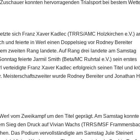
Zuschauer konnten hervorragenden Trialsport bei bestem Wett
setzte sich Franz Xaver Kadlec (TRRS/AMC Holzkirchen e.V.) a
 und feierte in Werl einen Doppelsieg vor Rodney Bereiter
 dem zweiten Rang landete. Auf Rang drei landete am Samstag
nntag feierte Jarmil Smith (Beta/MC Ruhrtal e.V.) sein erstes
 verteidigte Franz Xaver Kadlec erfolgreich seinen Titel und kr
. Meisterschaftszweiter wurde Rodney Bereiter und Jonathan H
Werl vom Zweikampf um den Titel geprägt. Am Samstag konnte
inem Sieg den Druck auf Vivian Wachs (TRRS/MSF Frammersba
öhen. Das Podium vervollständigte am Samstag Jule Steinert