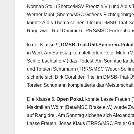
Norman Stoll (Sherco/MSV Preetz e.V.) und Alois 
Werner Mühl (Sherco/MSC Gefrees-Fichtelgebirge 
konnte Alois Thoma seinen Titel im DMSB-Trial-Se
Rang zwei. Ralf Dümmel (TRRS/MSC Frickenhausen
In der Klasse 5,
DMSB-Trial-Ü50-Senioren-Pokal
in Werl. Am Samstag komplettierten Peter Mohr (
Schlierbachtal e.V.) das Podest. Am Sonntag la
und Torsten Schumann (TRRS/MSC Weser-Solling e
sicherte sich Dirk Goral den Titel im DMSB-Trial
Torsten Schumann komplettierte das Meisterschaft
Die Klasse 6,
Open Pokal
, konnte Lasse Frauen 
Maximilian Wölm (Beta/MSC Brake e.V.) wurde Zwe
auf Rang drei. Am Sonntag sicherte sich Alexand
Lasse Frauen. Jonas Klaus (TRRS/MSC Freier Grun