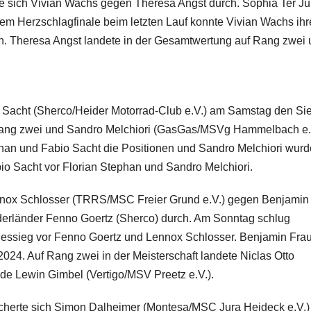
e sich Vivian Wachs gegen Theresa Angst durch. Sophia Ter J
nem Herzschlagfinale beim letzten Lauf konnte Vivian Wachs ih
igen. Theresa Angst landete in der Gesamtwertung auf Rang zwei
o Sacht (Sherco/Heider Motorrad-Club e.V.) am Samstag den Si
Rang zwei und Sandro Melchiori (GasGas/MSVg Hammelbach e. 
phan und Fabio Sacht die Positionen und Sandro Melchiori wurd
io Sacht vor Florian Stephan und Sandro Melchiori.
nox Schlosser (TRRS/MSC Freier Grund e.V.) gegen Benjamin
erländer Fenno Goertz (Sherco) durch. Am Sonntag schlug
gessieg vor Fenno Goertz und Lennox Schlosser. Benjamin Fra
024. Auf Rang zwei in der Meisterschaft landete Niclas Otto
rde Lewin Gimbel (Vertigo/MSV Preetz e.V.).
cherte sich Simon Dalheimer (Montesa/MSC Jura Heideck e.V.)