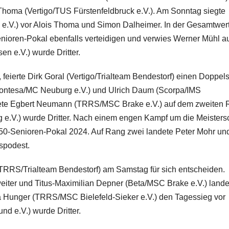
Thoma (Vertigo/TUS Fürstenfeldbruck e.V.). Am Sonntag siegte
e.V.) vor Alois Thoma und Simon Dalheimer. In der Gesamtwer
nioren-Pokal ebenfalls verteidigen und verwies Werner Mühl a
 e.V.) wurde Dritter.
, feierte Dirk Goral (Vertigo/Trialteam Bendestorf) einen Doppel
Montesa/MC Neuburg e.V.) und Ulrich Daum (Scorpa/IMS
ndete Egbert Neumann (TRRS/MSC Brake e.V.) auf dem zweiten
.V.) wurde Dritter. Nach einem engen Kampf um die Meistersc
-Ü50-Senioren-Pokal 2024. Auf Rang zwei landete Peter Mohr un
spodest.
(TRRS/Trialteam Bendestorf) am Samstag für sich entscheiden.
iter und Titus-Maximilian Depner (Beta/MSC Brake e.V.) lande
ra Hunger (TRRS/MSC Bielefeld-Sieker e.V.) den Tagessieg vor
d e.V.) wurde Dritter.