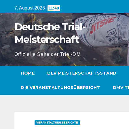
Zum
7. August 2026
11:40
Inhalt
springen
Deutsche Trial-
Meisterschaft
Offizielle Seite der Trial-DM
HOME
DER MEISTERSCHAFTSSTAND
DIE VERANSTALTUNGSÜBERSICHT
DMV T
VERANSTALTUNGSBERICHTE