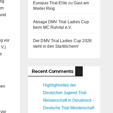
ung
Europas Trial-Elite zu Gast am
ren
Werler Ring
 und
Absage DMV Trial Ladies Cup
beim MC Ruhrtal e.V.
eg vor
Der DMV Trial Ladies Cup 2026
steht in den Startlöchern!
V.)
e
Recent Comments
Highlightvideo der
uen
Deutschen Jugend-Trial-
Meisterschaft in Osnabrück -
Deutsche Trial-Meisterschaft
 vor