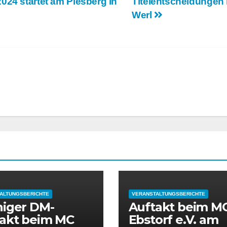
024 startet am Piesberg in
Titelentscheidungen 
Werl
ALTUNGSBERICHTE
VERANSTALTUNGSBERICHTE
iger DM-
Auftakt beim M
akt beim MC
Ebstorf e.V. am