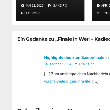
Saisonauftakt
Ebst
MAI 22, 2026
SANDRO
APR. 2
MELCHIORI
MELCHI
Ein Gedanke zu „Finale in Werl – Kadle
Highlightvideo zum Saisonfinale in 
16. Oktober 2024 um 12:02 Uhr
[…] Zum umfangreichen Nachbericht g
wachs-verteidigen-ihre-titel
[…]