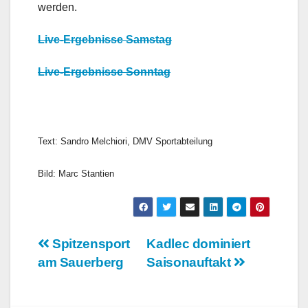
werden.
Live-Ergebnisse Samstag
Live-Ergebnisse Sonntag
Text: Sandro Melchiori, DMV Sportabteilung
Bild: Marc Stantien
Beitragsnavigation
Spitzensport
Kadlec dominiert
am Sauerberg
Saisonauftakt