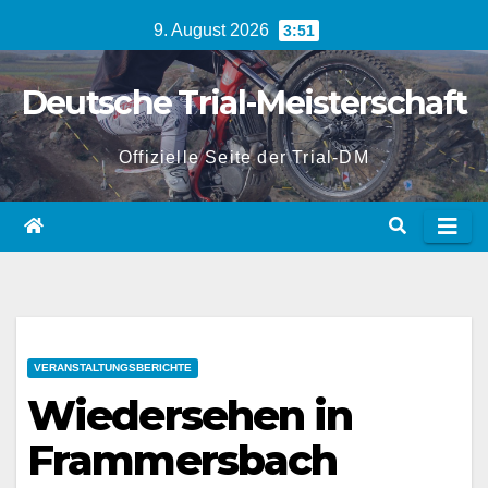
Zum
9. August 2026
3:51
Inhalt
springen
Deutsche Trial-Meisterschaft
Offizielle Seite der Trial-DM
VERANSTALTUNGSBERICHTE
Wiedersehen in
Frammersbach