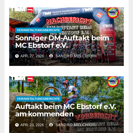
VERANSTALTUNGSBERICHTE
Sonniger DM-Auftakt beim
MC Ebstorf e.V.
APR. 27, 2026
SANDRO MELCHIORI
VERANSTALTUNGSBERICHTE
Auftakt beim MC Ebstorf e.V.
am kommenden
Wochenende
APR. 23, 2026
SANDRO MELCHIORI