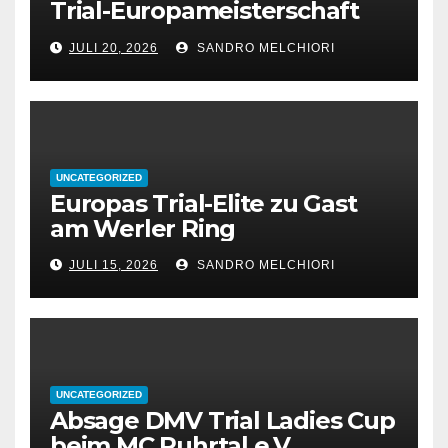
Trial-Europameisterschaft
2026 in Werl
JULI 20, 2026
SANDRO MELCHIORI
UNCATEGORIZED
Europas Trial-Elite zu Gast
am Werler Ring
JULI 15, 2026
SANDRO MELCHIORI
UNCATEGORIZED
Absage DMV Trial Ladies Cup
beim MC Ruhrtal e.V.