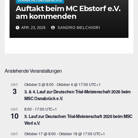
VERANSTALTUNGSBERICHTE
Auftakt beim MC Ebstorf e.V.
am kommenden
Wochenende
APR. 23, 2026
SANDRO MELCHIORI
Anstehende Veranstaltungen
Oktober 3 @ 8:00
-
Oktober 4 @ 17:00
UTC+1
OKT.
3
3. & 4. Lauf zur Deutschen Trial-Meisterschaft 2026 beim
MSC Osnabrück e.V.
8:00
-
17:00
UTC+1
OKT.
10
5. Lauf zur Deutschen Trial-Meisterschaft 2026 beim MSC
Werl e.V.
Oktober 17 @ 8:00
-
Oktober 18 @ 17:00
UTC+1
OKT.