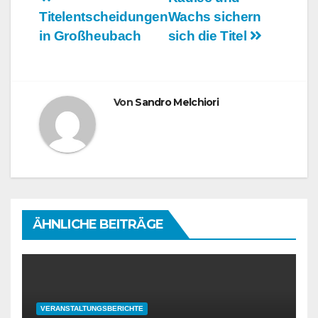
Beitragsnavigation
Titelentscheidungen
Wachs sichern
in Großheubach
sich die Titel
Von
Sandro Melchiori
ÄHNLICHE BEITRÄGE
VERANSTALTUNGSBERICHTE