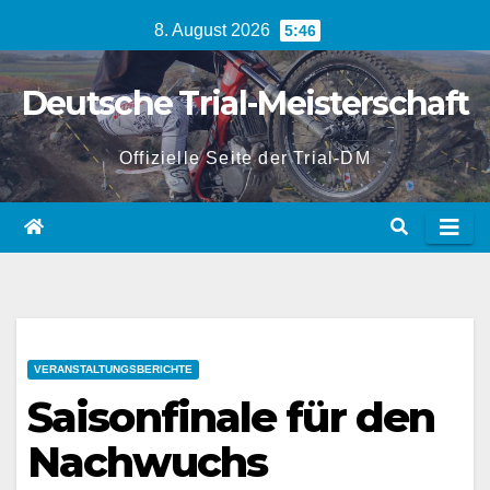
Zum
8. August 2026
5:46
Inhalt
springen
Deutsche Trial-Meisterschaft
Offizielle Seite der Trial-DM
VERANSTALTUNGSBERICHTE
Saisonfinale für den
Nachwuchs